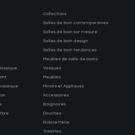
Collections
Salles de bain contemporaines
Salles de bain sur mesure
Salles de bain design
Salles de bain tendances
Meubles de salle de bains
lassique
Vasques
ont.
Meubles
mosaïque
Miroirs et Appliques
ton
Accessoires
s
Baignoires
arbre
Douches
Robinetterie
Toilettes