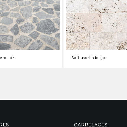
erre noir
Sol travertin beige
RES
CARRELAGES