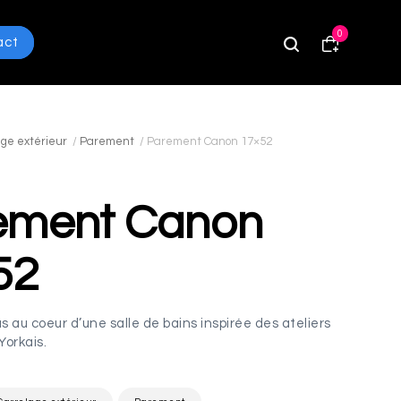
0
act
ge extérieur
/
Parement
/
Parement Canon 17×52
ement Canon
52
au coeur d’une salle de bains inspirée des ateliers
Yorkais.