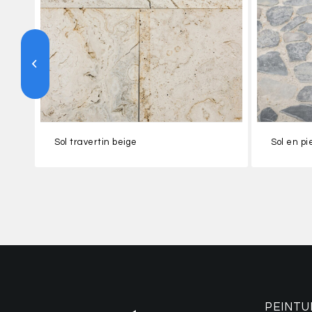
Parement Teide 17×52
Sol travertin beige
Sol en pi
PEINTU