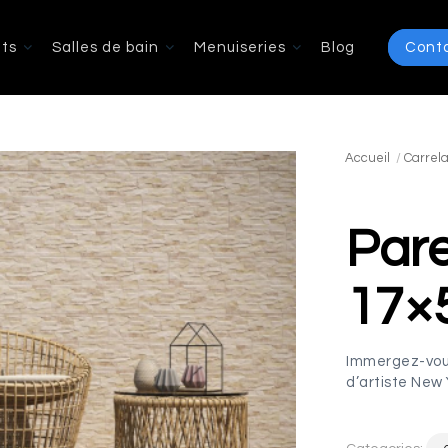
ts
Salles de bain
Menuiseries
Blog
Cont
Accueil
/
Carrela
Par
17×
Immergez-vous 
d’artiste New 