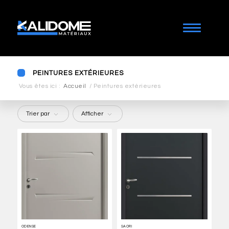
PEINTURES EXTÉRIEURES
Vous êtes ici :
Accueil
/
Peintures extérieures
Trier par
Afficher
ODENSE
SAORI