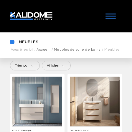
MEUBLES
Vous êtes ici :
Accueil
/
Meubles de salle de bains
/
Meubles
Trier par
Afficher
COLLECTION AQUA
COLLECTION ARCO