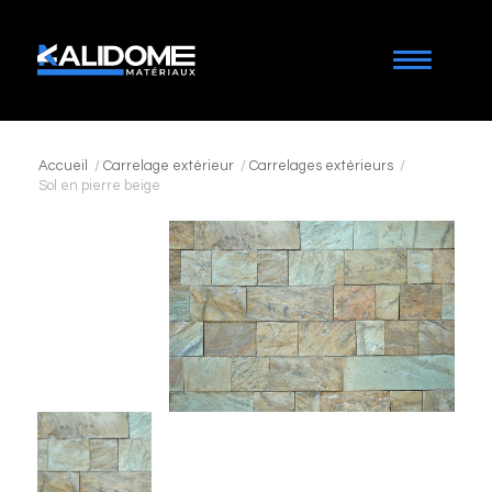
Accueil
/
Carrelage extérieur
/
Carrelages extérieurs
/
Sol en pierre beige