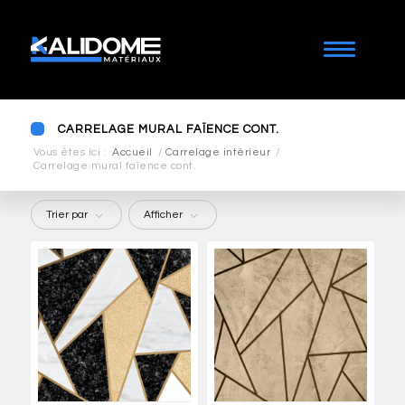
CARRELAGE MURAL FAÏENCE CONT.
Vous êtes ici :
Accueil
/
Carrelage intérieur
/
Carrelage mural faïence cont.
Trier par
Afficher