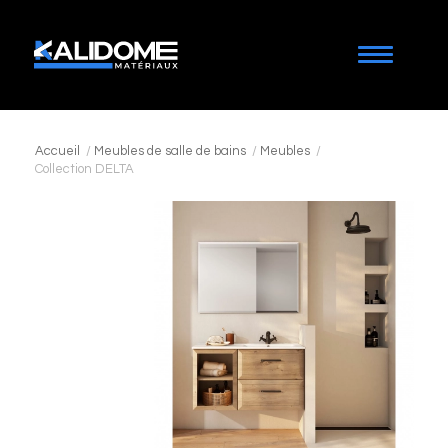
Accueil
/
Meubles de salle de bains
/
Meubles
/
Collection DELTA