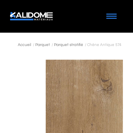
Accueil
/
Parquet
/
Parquet stratifié
/
Chêne Antique 574