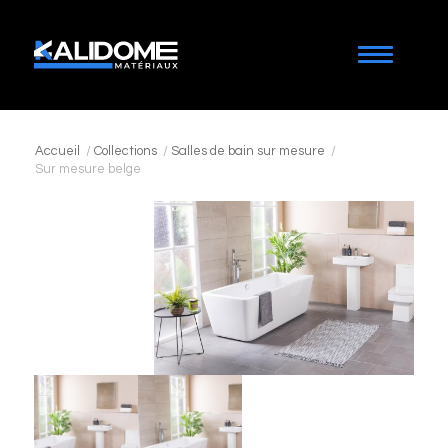
Accueil
/
Collections
/
Salles de bain sur mesure
/
Sur mesure belge